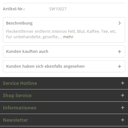
Artikel-Nr.:
SW10027
Beschreibung
Fleckentferner entfernt intensiv Fett, Blut, Kaffee, Tee, etc.
Für unbehandelte, geseifte,...
mehr
Kunden kauften auch
Kunden haben sich ebenfalls angesehen
Service Hotline
Shop Service
Informationen
Newsletter